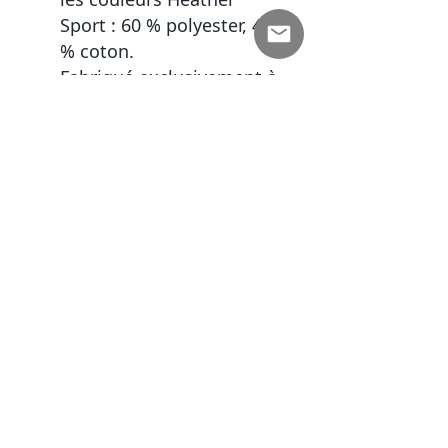
Sport : 60 % polyester, 40
% coton.
Fabriqué exclusivement à
la demande, délai de
livraison de 5 à 12 jours
ouvrés
Recevez toutes nos nouveautés
Subscribe Now