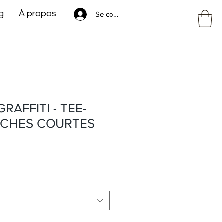
g
À propos
Se connecter
RAFFITI - TEE-
NCHES COURTES
rix
romotionnel