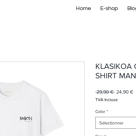
Home
E-shop
Blo
KLASIKOA G
SHIRT MA
Prix
P
 29,90 € 
24,90 €
original
p
TVA Incluse
Color
*
Sélectionner