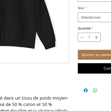
Size
*
Sélectionner
Quantité
*
Ajouter au panie
Com
é dans un tissu de poids moyen-
sé de 50 % coton et 50 %
fort douillet et la chaleur idéale