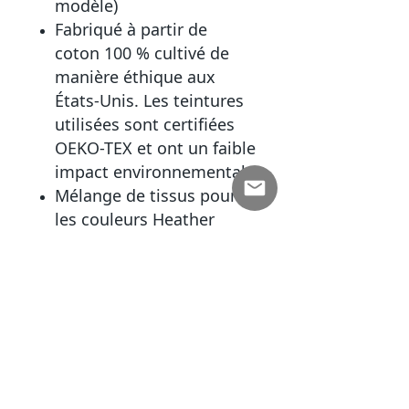
modèle)
Fabriqué à partir de
coton 100 % cultivé de
manière éthique aux
États-Unis. Les teintures
utilisées sont certifiées
OEKO-TEX et ont un faible
impact environnemental.
Mélange de tissus pour
les couleurs Heather
Sport : 60 % polyester, 40
% coton.
Fabriqué exclusivement à
la demande, délai de
livraison de 5 à 12 jours
ouvrés