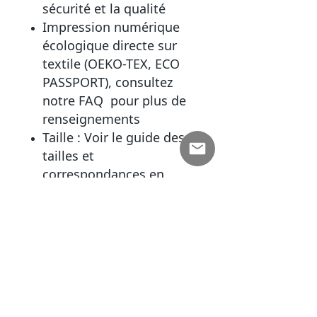
sécurité et la qualité
Impression numérique
écologique directe sur
textile (OEKO-TEX, ECO
PASSPORT), consultez
notre FAQ pour plus de
renseignements
Taille : Voir le guide des
tailles et
correspondances en
description (+ ou – 2cm
de différence)
Fabriqué exclusivement à
la demande, délai de
livraison de 5 à 12 jours
ouvrés